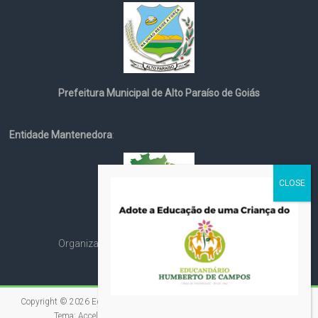
Prefeitura Municipal de Alto Paraíso de Goiás
Entidade Mantenedora
:
Organização Social Cristã Espírita André Luiz
Copyright © 2026
Educandário Humberto de Campos
. All rights reserved.
Tema:
Accelerate
por ThemeGrill. Powered by
WordPress
.