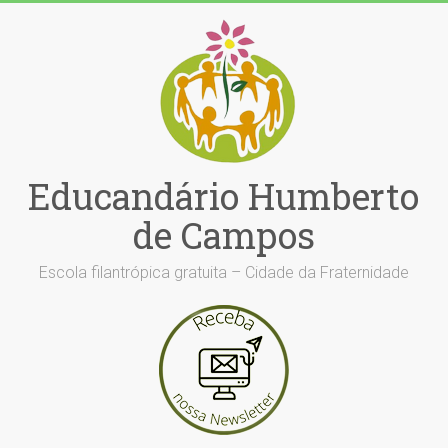
Skip
to
content
Educandário Humberto
de Campos
Escola filantrópica gratuita – Cidade da Fraternidade