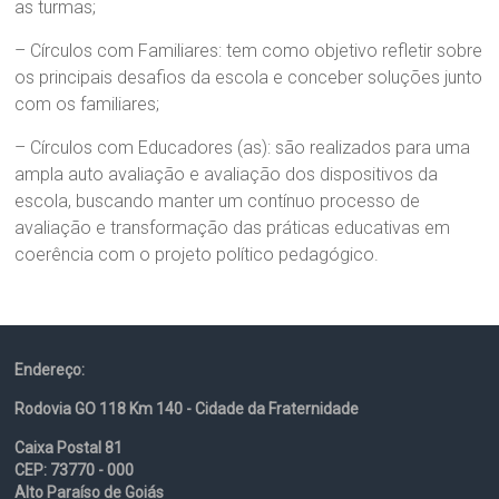
as turmas;
– Círculos com Familiares: tem como objetivo refletir sobre
os principais desafios da escola e conceber soluções junto
com os familiares;
– Círculos com Educadores (as): são realizados para uma
ampla auto avaliação e avaliação dos dispositivos da
escola, buscando manter um contínuo processo de
avaliação e transformação das práticas educativas em
coerência com o projeto político pedagógico.
Endereço:
Rodovia GO 118 Km 140 - Cidade da Fraternidade
Caixa Postal 81
CEP: 73770 - 000
Alto Paraíso de Goiás