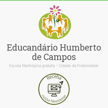
Skip
to
content
Educandário Humberto
de Campos
Escola filantrópica gratuita – Cidade da Fraternidade