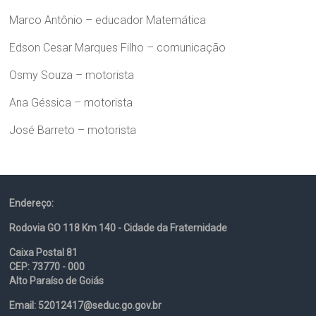
Marco Antônio – educador Matemática
Edson Cesar Marques Filho – comunicação
Osmy Souza – motorista
Ana Géssica – motorista
José Barreto – motorista
Endereço:
Rodovia GO 118 Km 140 - Cidade da Fraternidade
Caixa Postal 81
CEP: 73770 - 000
Alto Paraíso de Goiás
Email: 52012417@seduc.go.gov.br