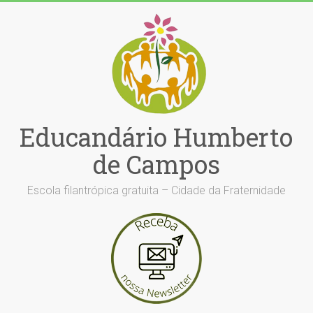
Skip
to
content
Educandário Humberto
de Campos
Escola filantrópica gratuita – Cidade da Fraternidade