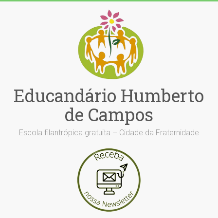
Skip
to
content
Educandário Humberto
de Campos
Escola filantrópica gratuita – Cidade da Fraternidade