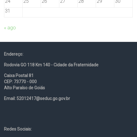
24
25
26
27
28
29
30
31
« ago
Endereço:
Rodovia GO 118 Km 140 - Cidade da Fraternidade
Caixa Postal 81
CEP: 73770 - 000
Alto Paraíso de Goiás
Email: 52012417@seduc.go.gov.br
Redes Sociais: