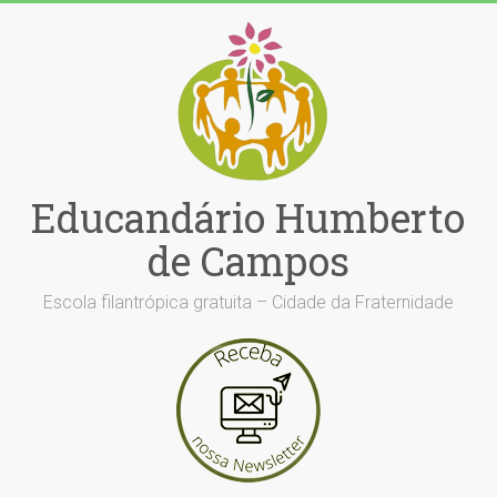
Skip
to
content
Educandário Humberto
de Campos
Escola filantrópica gratuita – Cidade da Fraternidade