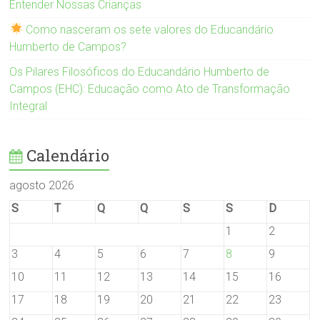
Entender Nossas Crianças
Como nasceram os sete valores do Educandário
Humberto de Campos?
Os Pilares Filosóficos do Educandário Humberto de
Campos (EHC): Educação como Ato de Transformação
Integral
Calendário
agosto 2026
S
T
Q
Q
S
S
D
1
2
3
4
5
6
7
8
9
10
11
12
13
14
15
16
17
18
19
20
21
22
23