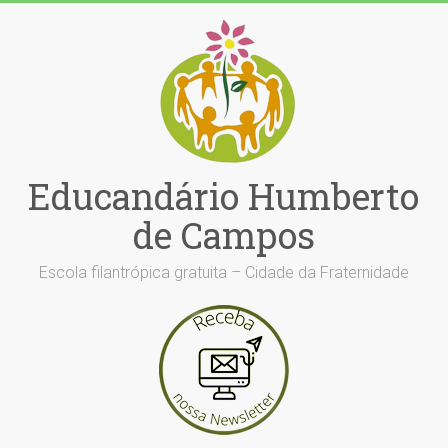
Skip
to
content
Educandário Humberto
de Campos
Escola filantrópica gratuita – Cidade da Fraternidade